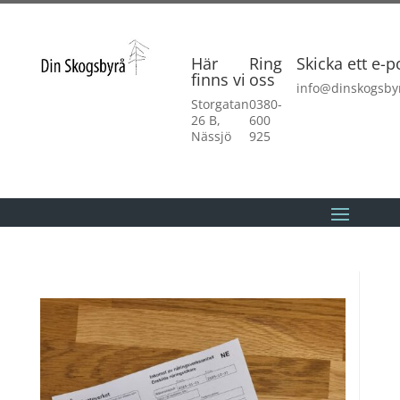
Här
Ring
Skicka ett e-p
finns vi
oss
info@dinskogsby
Storgatan
0380-
26 B,
600
Nässjö
925